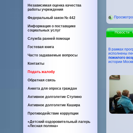
Независимая оценка качества
работы учреждения
Проcмотров
Федеральный закон
№ 442
Информация о поставщике
социальных услуг
Новости
:
Служба ранней помощи
Гостевая книга
В рамках про
исполнены пес
Часто задаваемые вопросы
пожилого воз
истории Москв
Контакты
Подать жалобу
Обратная связь
Анкета для опроса граждан
Активное долголетие Ступино
Активное долголетие Кашира
Противодействие коррупции
«Детский оздоровительный лагерь
«Лесная поляна»