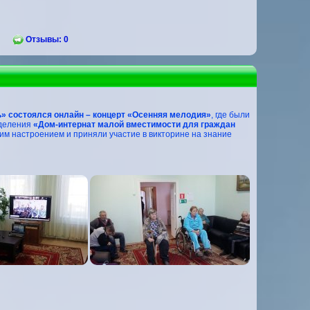
Отзывы: 0
» состоялся онлайн – концерт «Осенняя мелодия»
, где были
тделения
«Дом-интернат малой вместимости для граждан
м настроением и приняли участие в викторине на знание