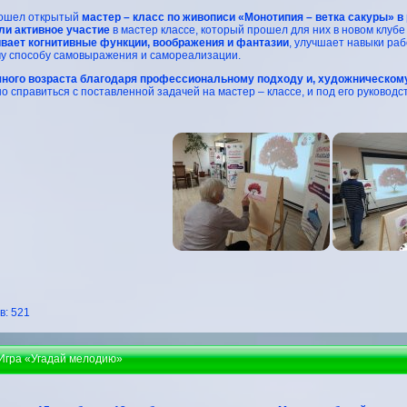
рошел открытый
мастер – класс по живописи «Монотипия – ветка сакуры»
в
и активное участие
в мастер классе, который прошел для них в новом клубе
ивает когнитивные функции, воображения и фантазии
, улучшает навыки раб
му способу самовыражения и самореализации.
ного возраста благодаря профессиональному подходу и, художническом
о справиться с поставленной задачей на мастер – классе, и под его руководс
: 521
 Игра «Угадай мелодию»