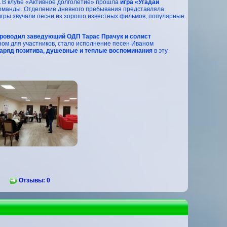
.
В клубе «Активное долголетие» прошла
игра «Угадай
команды. Отделение дневного пребывания представляла
 игры звучали песни из хорошо известных фильмов, популярные
роводил заведующий ОДП Тарас Прачук и солист
ом для участников, стало исполнение песен Иваном
заряд позитива, душевные и теплые воспоминания
в эту
Отзывы: 0