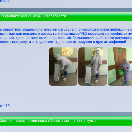
: 402
 Профилактические меры безопасности
лагоприятной эпидемиологической ситуацией по короновирусной инфекции в
с
для граждан пожилого возраста и инвалидов"№1
проводятся профилакти
ещений, дезинфекция всех поверхностей. Медицинские работники регулярн
оциальных услуг и сотрудников отделения
от вирусов и других инфекций
.
: 415
Мастер – класс по живописи «Монотипия – ветка сакуры»