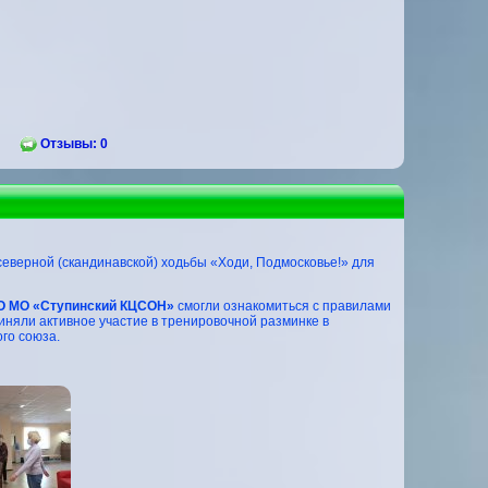
Отзывы: 0
северной (скандинавской) ходьбы «Ходи, Подмосковье!» для
О МО «Ступинский КЦСОН»
смогли ознакомиться с правилами
риняли активное участие в тренировочной разминке в
го союза.