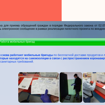
а для приема обращений граждан в порядке Федерального закона от 02.0
ь электронное сообщение в рамках реализации пилотного проекта по внедре
 Работа мобильных бригад
 снова работают мобильные бригады
по бесплатной доставке продуктов и 
торые находятся на самоизоляции в связи с распространением коронави
санитарных требований.