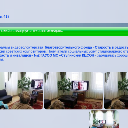
: 418
 Онлайн – концерт «Осенняя мелодия»
граммы видеоволонтерства
благотворительного фонда «Старость в радость
ни советских композиторов. Получатели социальных услуг стационарного о
раста и инвалидов» №2 ГАУСО МО «Ступинский КЦСОН»
зарядились хороши
ы.