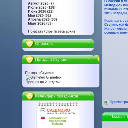
В России в пе
Август 2026 (7)
мелодию»
пос
Июль 2026 (118)
команда «Опт
Июнь 2026 (21)
хиты эстрады,
Май 2026 (61)
Апрель 2026 (60)
Команды с рав
Март 2026 (53)
Ступинской ф
Жагренковым.
Показать / скрыть весь архив
осеннюю пору
Опросник
Погода в Ступино
Погода в Ступино
Gismeteo
Прогноз на 2 недели
Календарь праздников
Проcмотров
Новости
: