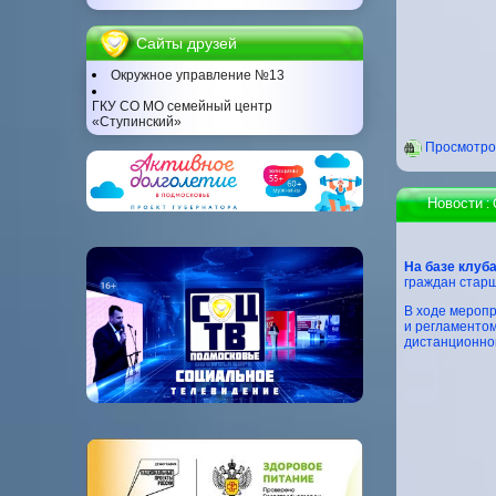
Сайты друзей
Окружное управление №13
ГКУ СО МО семейный центр
«Ступинский»
Проcмотров
Новости
:
На базе клуба
граждан стар
В ходе меропр
и регламенто
дистанционном