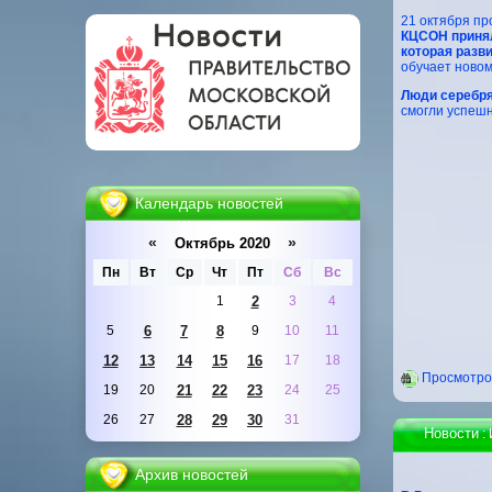
21 октября п
КЦСОН принял
которая разв
обучает ново
Люди серебря
смогли успешн
Календарь новостей
«
»
Октябрь 2020
Пн
Вт
Ср
Чт
Пт
Сб
Вс
1
2
3
4
5
6
7
8
9
10
11
12
13
14
15
16
17
18
Проcмотров
19
20
21
22
23
24
25
26
27
28
29
30
31
Новости
:
Архив новостей