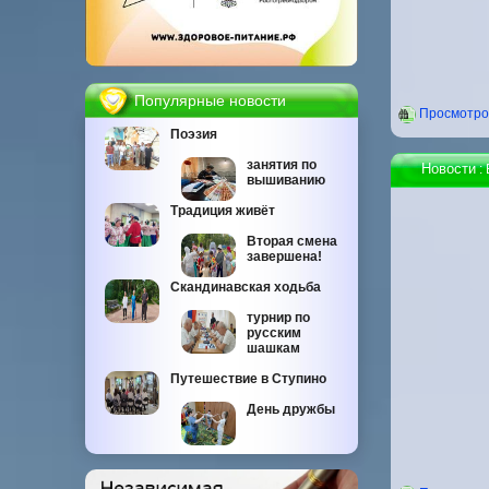
Популярные новости
Проcмотров
Поэзия
занятия по
Новости
:
вышиванию
Традиция живёт
Вторая смена
завершена!
Скандинавская ходьба
турнир по
русским
шашкам
Путешествие в Ступино
День дружбы