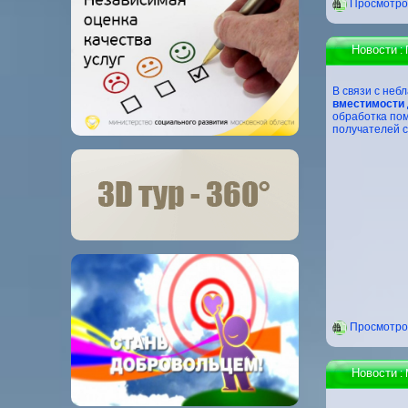
Проcмотров
Новости
:
В связи с неб
вместимости 
обработка пом
получателей с
Проcмотров
Новости
: 