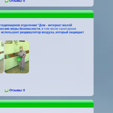
Отзывы: 0
тационарном отделении "Дом - интернат малой
ческие меры безопасности
, в том числе санитарная
о
используют рециркулятор воздуха, который защищает
Отзывы: 0