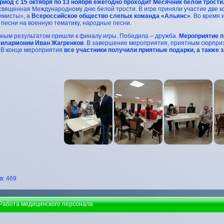
риод с 15 октября по 13 ноября ежегодно проходит Месячник белой трости
вященная Международному дню белой трости. В игре приняли участие две 
имисты», а
Всероссийское общество слепых команда «Альянс»
. Во время
 песни на военную тематику, народные песни.
ным результатом пришли к финалу игры. Победила – дружба.
Мероприятие п
илармонии Иван Жагренков
. В завершение мероприятия, приятным сюрприз
 В конце мероприятия
все участники получили приятные подарки, а также 
.
: 469
 Работа медицинского персонала