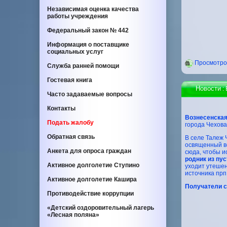
Независимая оценка качества
работы учреждения
Федеральный закон
№ 442
Информация о поставщике
социальных услуг
Проcмотров
Служба ранней помощи
Гостевая книга
Новости
:
Часто задаваемые вопросы
Контакты
Вознесенская
Подать жалобу
города Чехов
Обратная связь
В селе Талеж 
освященный во
Анкета для опроса граждан
сюда, чтобы и
родник из пу
Активное долголетие Ступино
уходит утеше
источника прп
Активное долголетие Кашира
Получатели с
Противодействие коррупции
«Детский оздоровительный лагерь
«Лесная поляна»