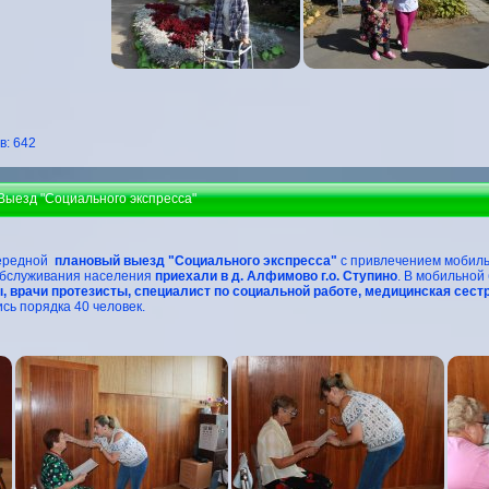
: 642
Выезд "Социального экспресса"
чередной
плановый выезд "Социального экспресса"
с привлечением мобиль
обслуживания населения
приехали в д. Алфимово г.о. Ступино
. В мобильной
, врачи протезисты, специалист по социальной работе, медицинская сес
сь порядка 40 человек.