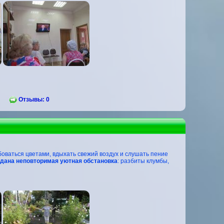
Отзывы: 0
оваться цветами, вдыхать свежий воздух и слушать пение
здана неповторимая уютная обстановка
: разбиты клумбы,