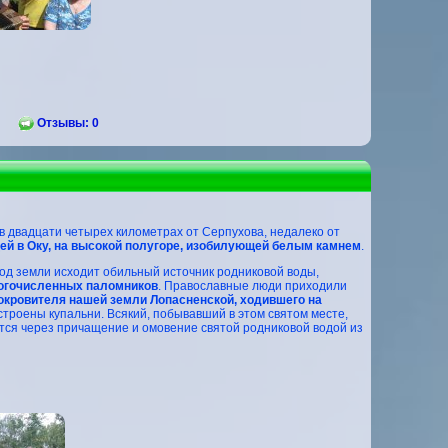
Отзывы: 0
в двадцати четырех километрах от Серпухова, недалеко от
щей в Оку, на высокой полугоре, изобилующей белым камнем
.
под земли исходит обильный источник родниковой воды,
ногочисленных паломников
. Православные люди приходили
окровителя нашей земли Лопасненской, ходившего на
устроены купальни. Всякий, побывавший в этом святом месте,
тся через причащение и омовение святой родниковой водой из