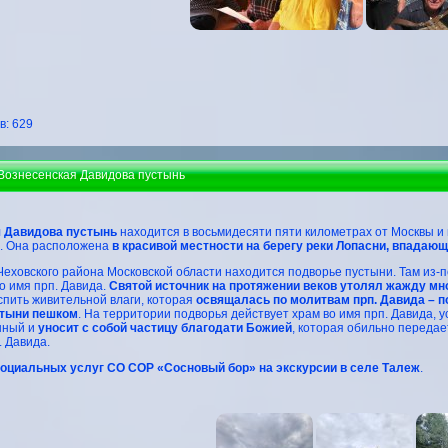
: 629
 Вознесенская Давидова пустынь
 Давидова пустынь
находится в восьмидесяти пяти километрах от Москвы и 
а. Она расположена
в красивой местности на берегу реки Лопасни, впадаю
Чеховского района Московской области находится подворье пустыни. Там из-
 имя прп. Давида.
Святой источник на протяжении веков утолял жажду м
спить живительной влаги, которая
освящалась по молитвам прп. Давида – п
стыни пешком
. На территории подворья действует храм во имя прп. Давида, 
нный и
уносит с собой частицу благодати Божией
, которая обильно передае
. Давида.
оциальных услуг СО СОР «Сосновый бор» на экскурсии в селе Талеж
.