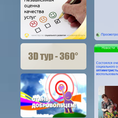
Проcмотров
Новости
: 
Состоялся о
социального 
оптиметристы
воспользовали