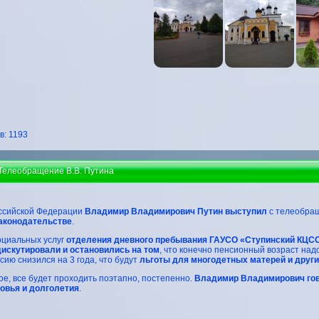
: 1193
 Телеобращение В.В. Путина
ссийской Федерации
Владимир Владимирович Путин выступил
с телеобра
аконодательстве
.
оциальных услуг
отделения дневного пребывания ГАУСО «Ступинский КЦС
искутировали и остановились на том
, что конечно пенсионный возраст на
сию снизился на 3 года, что будут
льготы для многодетных матерей и други
ое, все будет проходить поэтапно, постепенно.
Владимир Владимирович гов
ровья и долголетия
.