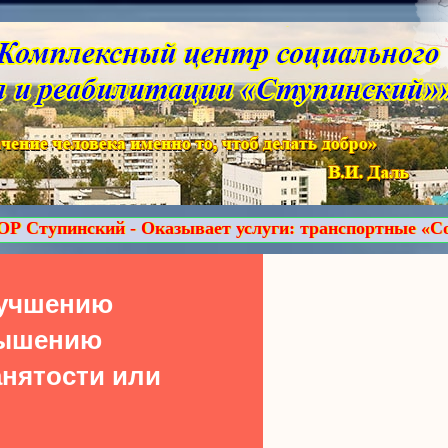
азывает услуги: транспортные «Социальное такси», п
лучшению
вышению
нятости или