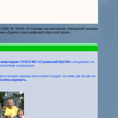
5.2006 № 59-ФЗ «О порядке рассмотрения обращений граждан
нию «Единого окна цифровой обратной связи».
и инвалидов» ГАУСО МО «Ступинский КЦСОН»
специалист по
учателями социальных
 и сегодня, музыка неотступно следует за нами, где бы мы ни
особна радовать.