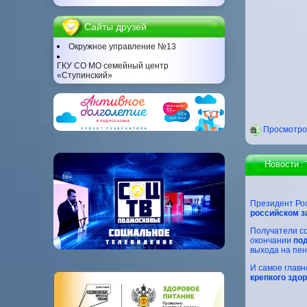
Сайты друзей
Окружное управление №13
ГКУ СО МО семейный центр
«Ступинский»
Проcмотров
Новости
:
Президент Ро
российском з
Получатели с
окончании
под
выхода на пен
И самое главн
крепкого здо