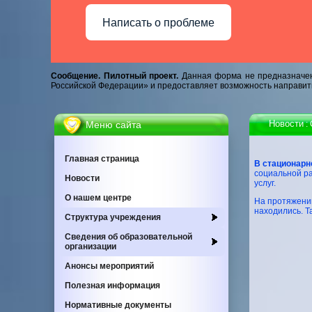
Написать о проблеме
Сообщение. Пилотный проект.
Данная форма не предназначен
Российской Федерации» и предоставляет возможность направит
Новости
Меню сайта
:
Главная страница
В стационарн
социальной р
Новости
ус
О нашем центре
На протяжении
находились. Т
Cтруктура учреждения
Сведения об образовательной
организации
Анонсы мероприятий
Полезная информация
Нормативные документы