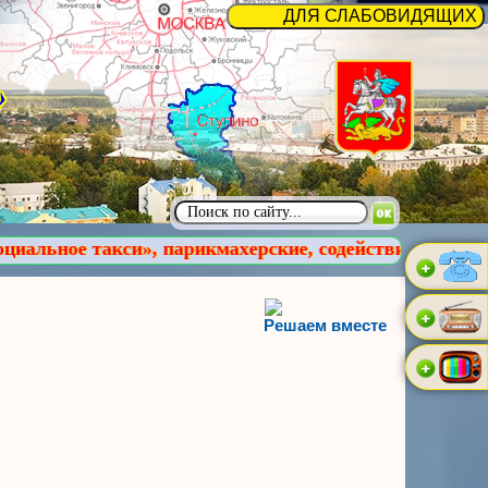
арикмахерские, содействие в обучении компьютерной 
Решаем вместе