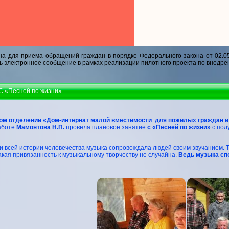
а для приема обращений граждан в порядке Федерального закона от 02.0
ь электронное сообщение в рамках реализации пилотного проекта по внедре
 С «Песней по жизни»
ом отделении «Дом-интернат малой вместимости для пожилых граждан 
аботе
Мамонтова Н.П.
провела плановое занятие
с «Песней по жизни»
с пол
луг.
 всей истории человечества музыка сопровождала людей своим звучанием. Так
акая привязанность к музыкальному творчеству не случайна.
Ведь музыка сп