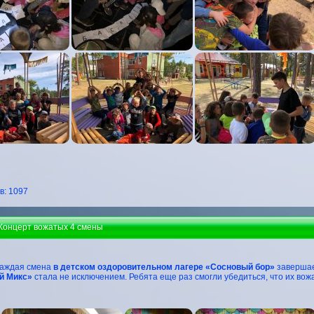
: 1097
 Концерт вожатых 4 смены
каждая смена
в детском оздоровительном лагере «Сосновый бор»
завершае
й Микс»
стала не исключением. Ребята еще раз смогли убедиться, что их вож