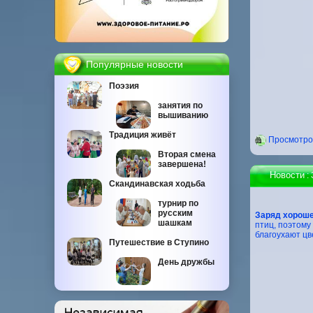
Популярные новости
Поэзия
занятия по
вышиванию
Традиция живёт
Проcмотров
Вторая смена
завершена!
Новости
:
Скандинавская ходьба
турнир по
русским
Заряд хороше
шашкам
птиц, поэтому
благоухают цв
Путешествие в Ступино
День дружбы