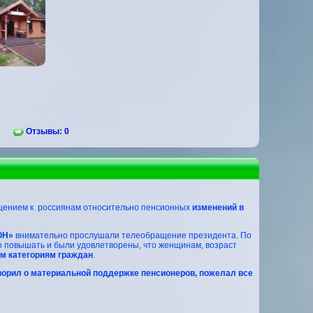
Отзывы: 0
щением к россиянам относительно пенсионных
изменений в
ОН»
внимательно прослушали телеобращение президента. По
до повышать и были удовлетворены, что женщинам, возраст
м категориям граждан
.
орил о материальной поддержке пенсионеров, пожелал все