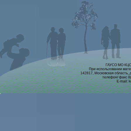
ГАУСО МО КЦСО
При использовании мате
142817, Московская область, 
телефон/ факс 8(
E-mail:
k