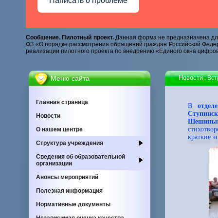
Написать о проблеме
Сообщение. Пилотный проект.
Данная форма не предназначена для
ФЗ «О порядке рассмотрения обращений граждан Российской Федер
реализации пилотного проекта по внедрению «Единого окна цифров
Новости
Меню сайта
: Вс
Главная страница
В
отдел
Cтупинс
Новости
Шешины
стихотвор
О нашем центре
краткие э
Cтруктура учреждения
Сведения об образовательной
организации
Анонсы мероприятий
Полезная информация
Нормативные документы