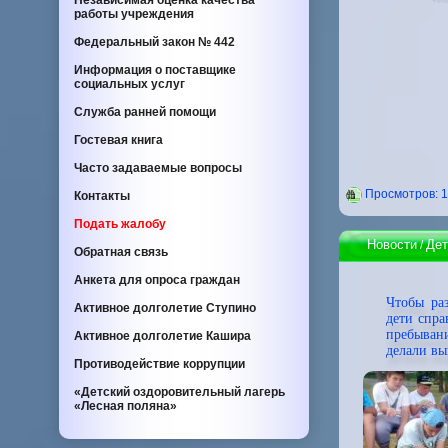
Независимая оценка качества
работы учреждения
Федеральный закон
№ 442
Информация о поставщике
социальных услуг
Служба ранней помощи
Гостевая книга
Часто задаваемые вопросы
Проcмотров: 
Контакты
Подать жалобу
Новости
Дет
/
Обратная связь
Анкета для опроса граждан
Чтобы ра
Активное долголетие Ступино
дети спра
пребыван
Активное долголетие Кашира
делали вы
Противодействие коррупции
«Детский оздоровительный лагерь
«Лесная поляна»