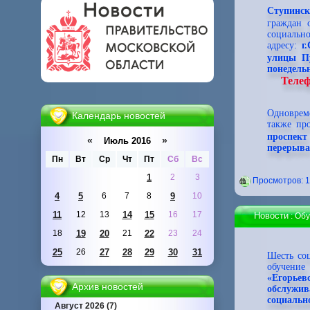
Ступинс
граждан 
социальн
адресу:
г
улицы Пу
понедельн
Телеф
Одноврем
Календарь новостей
также пр
проспект
«
»
Июль 2016
перерыва 
Пн
Вт
Ср
Чт
Пт
Сб
Вс
1
2
3
Проcмотров: 1
4
5
6
7
8
9
10
11
12
13
14
15
16
17
Новости
: Об
18
19
20
21
22
23
24
25
26
27
28
29
30
31
Шесть со
обучени
«Егорье
Архив новостей
обслужи
социальн
Август 2026 (7)