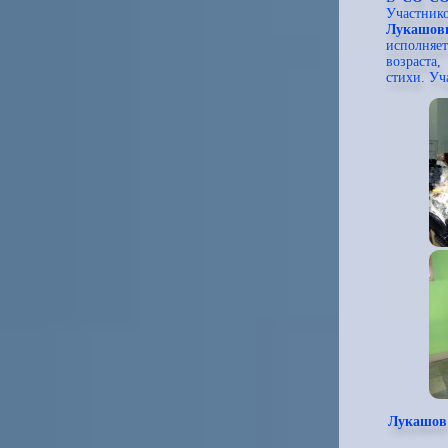
Участник
Лукашов
исполняе
возраста
стихи. Уч
Лукашов 