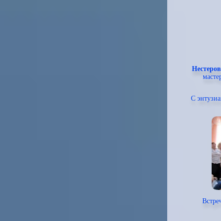
Нестеро
масте
С энтузиа
Встре