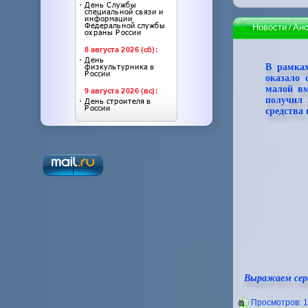
Новости
Ано
/
В рамка
оказало 
малой вм
получил 
средства 
Выражаем серд
Проcмотров: 