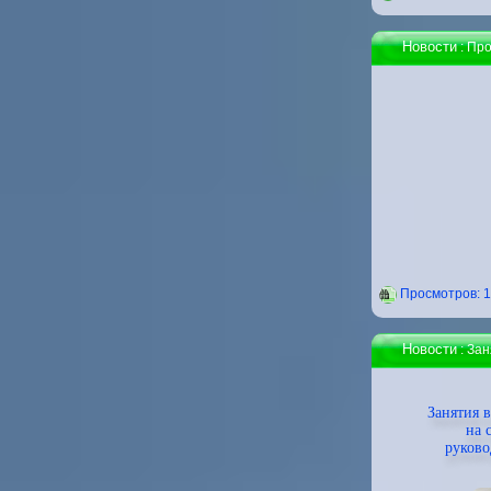
Новости
: Про
Проcмотров: 
Новости
: За
Занятия в
на 
руково