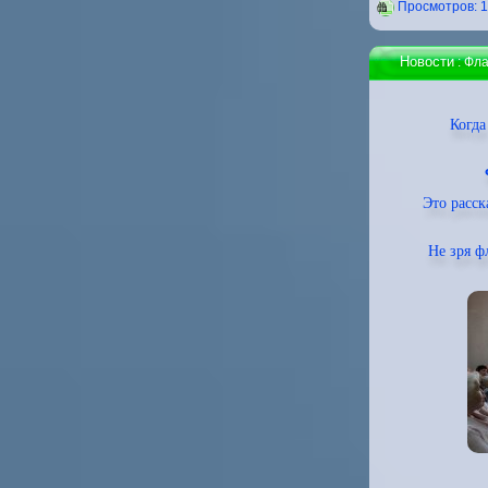
Проcмотров: 
Новости
: Фла
Когда
Это расск
Не зря 