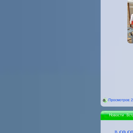
Проcмотров: 
Новости
: Вс
В
СО СО