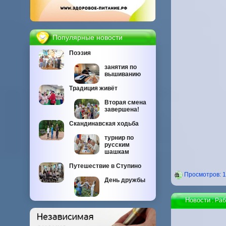
Популярные новости
Поэзия
занятия по
вышиванию
Традиция живёт
Вторая смена
завершена!
Скандинавская ходьба
турнир по
русским
шашкам
Путешествие в Ступино
Проcмотров: 
День дружбы
Новости
: Ра