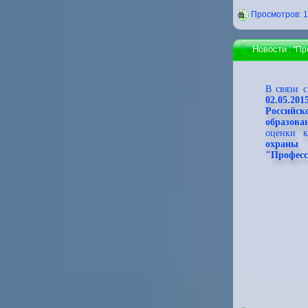
Проcмотров: 
Новости
: "П
В связи 
02.05.2
Российск
образова
оценки к
охраны
"Професс