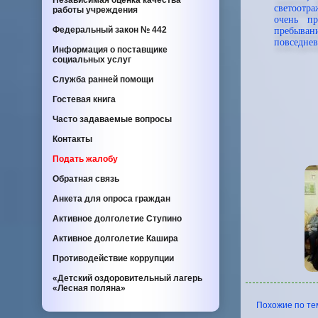
Независимая оценка качества
светоотр
работы учреждения
очень пр
Федеральный закон
№ 442
пребыван
повседнев
Информация о поставщике
социальных услуг
Служба ранней помощи
Гостевая книга
Часто задаваемые вопросы
Контакты
Подать жалобу
Обратная связь
Анкета для опроса граждан
Активное долголетие Ступино
Активное долголетие Кашира
Противодействие коррупции
«Детский оздоровительный лагерь
«Лесная поляна»
Похожие по тем