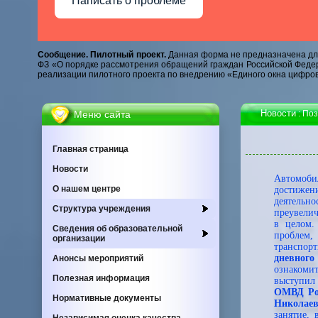
Написать о проблеме
Сообщение. Пилотный проект.
Данная форма не предназначена для
ФЗ «О порядке рассмотрения обращений граждан Российской Федер
реализации пилотного проекта по внедрению «Единого окна цифров
Новости
Меню сайта
: По
Главная страница
Новости
Автомоб
О нашем центре
достиже
деятельно
Cтруктура учреждения
преувелич
в целом.
Сведения об образовательной
проблем,
организации
транспор
дневно
Анонсы мероприятий
ознакоми
Полезная информация
выступил
ОМВД Ро
Нормативные документы
Николае
занятие, 