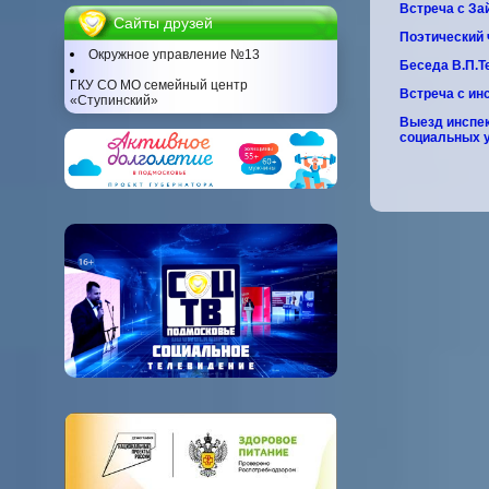
Встреча с За
Сайты друзей
Поэтический
Окружное управление №13
Беседа В.П.Т
ГКУ СО МО семейный центр
Встреча с и
«Ступинский»
Выезд инспек
социальных 