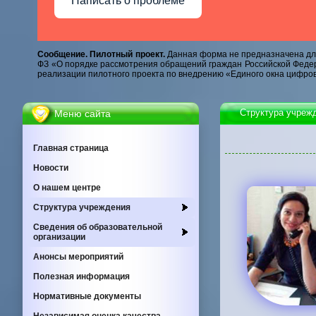
Написать о проблеме
Сообщение. Пилотный проект.
Данная форма не предназначена для
ФЗ «О порядке рассмотрения обращений граждан Российской Федер
реализации пилотного проекта по внедрению «Единого окна цифров
Cтруктура учреж
Меню сайта
Главная страница
Новости
О нашем центре
Cтруктура учреждения
Сведения об образовательной
организации
Анонсы мероприятий
Полезная информация
Нормативные документы