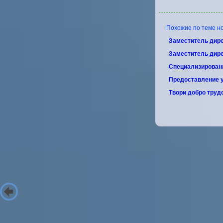
Похожие по теме но
Заместитель дире
Заместитель дир
Специализирован
Предоставление 
Твори добро труд