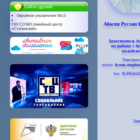
Сайты друзей
Окружное управление №13
Абасян Руслан 
ГКУ СО МО семейный центр
«Ступинский»
Заместитель д
по работе с д
молодеж
Электрон
почта:
kcson.stupi
тел. 8(496)64
Зам