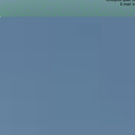
телефон/ факс 8(
E-mail:
k