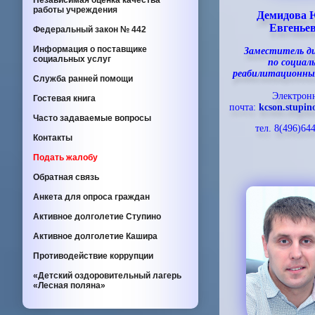
Независимая оценка качества
работы учреждения
Демидова
Евгенье
Федеральный закон
№ 442
Информация о поставщике
Заместитель д
социальных услуг
по социал
реабилитационны
Служба ранней помощи
Электрон
Гостевая книга
почта:
kcson.stupi
Часто задаваемые вопросы
тел. 8(496)64
Контакты
Подать жалобу
Обратная связь
Анкета для опроса граждан
Активное долголетие Ступино
Активное долголетие Кашира
Противодействие коррупции
«Детский оздоровительный лагерь
«Лесная поляна»