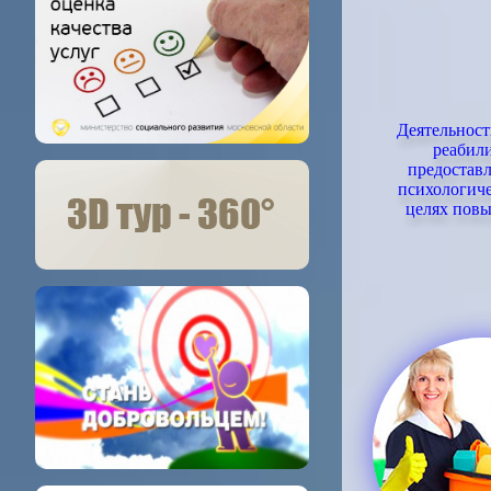
Деятельно
реабил
предостав
психологиче
целях пов