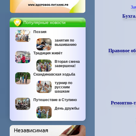
За
Бухга
Популярные новости
Поэзия
занятия по
вышиванию
Правовое об
Традиция живёт
Вторая смена
завершена!
Скандинавская ходьба
турнир по
русским
шашкам
Путешествие в Ступино
Ремонтно-т
День дружбы