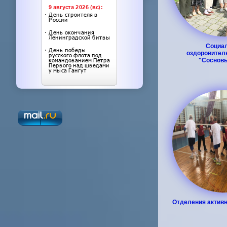
Cоциал
оздоровител
"Сосновы
Отделения активн