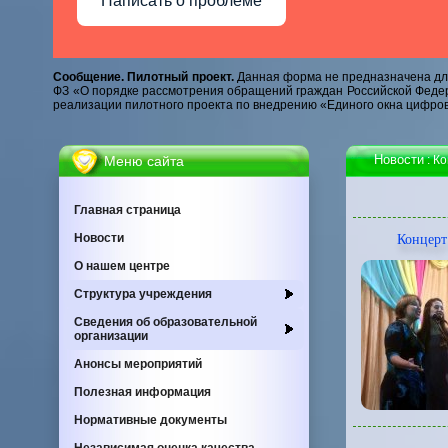
Написать о проблеме
Сообщение. Пилотный проект.
Данная форма не предназначена для
ФЗ «О порядке рассмотрения обращений граждан Российской Федер
реализации пилотного проекта по внедрению «Единого окна цифров
Новости
Меню сайта
: К
Главная страница
Новости
Концерт
О нашем центре
Cтруктура учреждения
Сведения об образовательной
организации
Анонсы мероприятий
Полезная информация
Нормативные документы