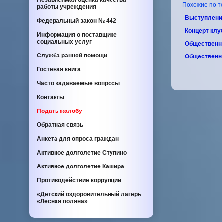
Независимая оценка качества
Похожие по те
работы учреждения
Выступлени
Федеральный закон
№ 442
Концерт клу
Информация о поставщике
социальных услуг
Общественн
Служба ранней помощи
Общественн
Гостевая книга
Часто задаваемые вопросы
Контакты
Подать жалобу
Обратная связь
Анкета для опроса граждан
Активное долголетие Ступино
Активное долголетие Кашира
Противодействие коррупции
«Детский оздоровительный лагерь
«Лесная поляна»