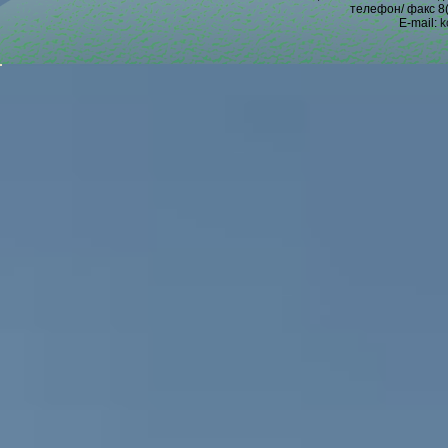
телефон/ факс 8(
E-mail:
k