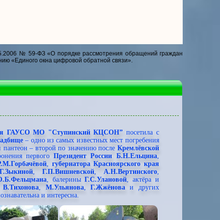
5.2006 № 59-ФЗ «О порядке рассмотрения обращений граждан
нию «Единого окна цифровой обратной связи».
ания ГАУСО МО "Ступинский КЦСОН”
посетила с
ладбище
– одно из самых известных мест погребения
й пантеон – второй по значению после
Кремлёвской
оронения первого
Президент России Б.Н.Ельцина
,
Р.М.Горбачёвой
,
губернатора Красноярского края
Г.Зыкиной
,
Г.П.Вишневской
,
А.Н.Вертинского
,
О.Б.Фельцмана
, балерины
Г.С.Улановой
, актёра и
,
В.Тихонова
,
М.Ульянова
,
Г.Жжёнова
и других
ознавательна и интересна.