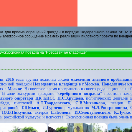
а для приема обращений граждан в порядке Федерального закона от 02.0
ь электронное сообщение в рамках реализации пилотного проекта по внедре
 Экскурсионная поездка на "Новодевичье кладбище"
ня 2016 года
группа пожилых людей
отделения дневного пребыв
сионной поездкой
Новодевичье кладбище в г.Москва
.
Новодевичье к
их в
Москве
. В советское время превращено в своего рода национальны
. В ходе экскурсии граждане "
серебряного возраста
” посетили зах
ального секретаря ЦК КПСС Н.С.Хрущёва
, политических деятелей
ебедя
, писателей
А.Т.Твардовского
,
С.В.Михалкова
, певцов
Л.
бразцовой
,
Т.Шмыги
,
Л.Гурченко
, музыкантов
М.Л.Ростроповича
,
а
Ю.В.Никулина
, актёров
Е.Леонова
,
И.Смоктуновского
,
К.Лучко
ей российской культуры и искусства. Экскурсионная поездка была очень п