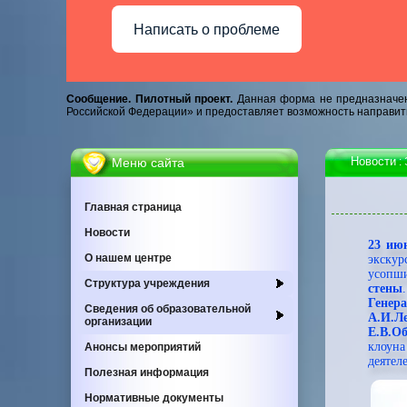
Написать о проблеме
Сообщение. Пилотный проект.
Данная форма не предназначен
Российской Федерации» и предоставляет возможность направит
Новости
Меню сайта
:
Главная страница
Новости
23 ию
О нашем центре
экскур
усопш
Cтруктура учреждения
стены
Генер
Сведения об образовательной
А.И.Л
организации
Е.В.О
клоун
Анонсы мероприятий
деятел
Полезная информация
Нормативные документы