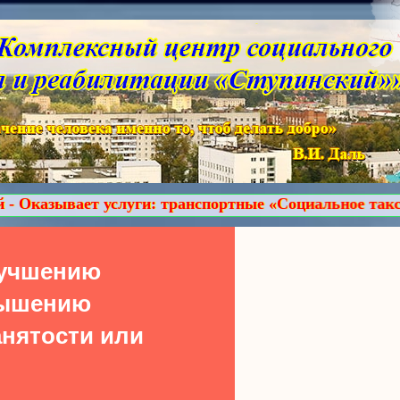
ги: транспортные «Социальное такси», парикмахерски
лучшению
вышению
нятости или