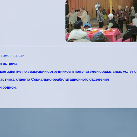
еме новости:
я встреча
кое занятие по эвакуации сотрудников и получателей социальных услуг 
астника клиента Социально-реабилитационного отделения
и родной.