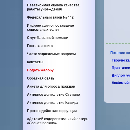
Независимая оценка качества
работы учреждения
Федеральный закон
№ 442
Информация о поставщике
социальных услуг
Служба ранней помощи
Гостевая книга
Похожие по т
Часто задаваемые вопросы
Творческа
Контакты
Практичес
Подать жалобу
Диплом уч
Обратная связь
Любимый 
Анкета для опроса граждан
Активное долголетие Ступино
Активное долголетие Кашира
Противодействие коррупции
«Детский оздоровительный лагерь
«Лесная поляна»