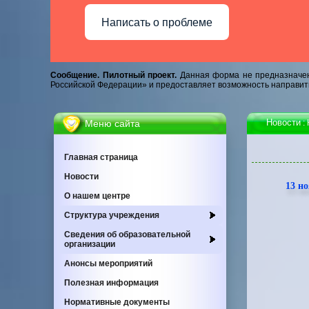
Написать о проблеме
Сообщение. Пилотный проект.
Данная форма не предназначен
Российской Федерации» и предоставляет возможность направит
Новости
Меню сайта
:
Главная страница
Новости
13 но
О нашем центре
Cтруктура учреждения
Сведения об образовательной
организации
Анонсы мероприятий
Полезная информация
Нормативные документы