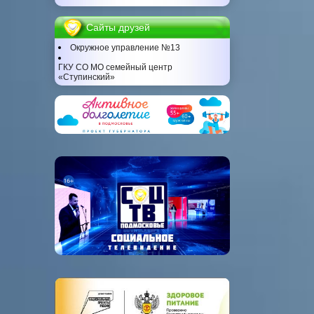
Сайты друзей
Окружное управление №13
ГКУ СО МО семейный центр
«Ступинский»