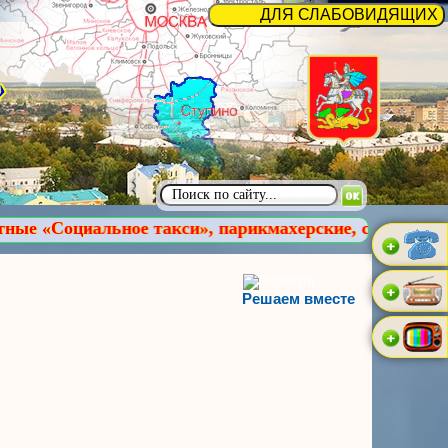
е такси», парикмахерские, содействие в обучении ком
Решаем вместе