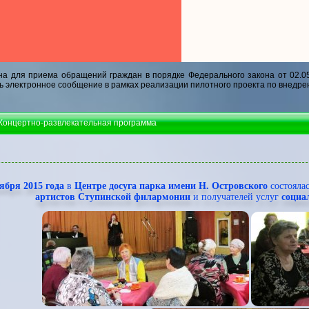
а для приема обращений граждан в порядке Федерального закона от 02.0
ь электронное сообщение в рамках реализации пилотного проекта по внедре
 Концертно-развлекательная программа
ября 2015 года
в
Центре досуга парка имени Н. Островского
состояла
артистов Ступинской
филармонии
и получателей услуг
социа