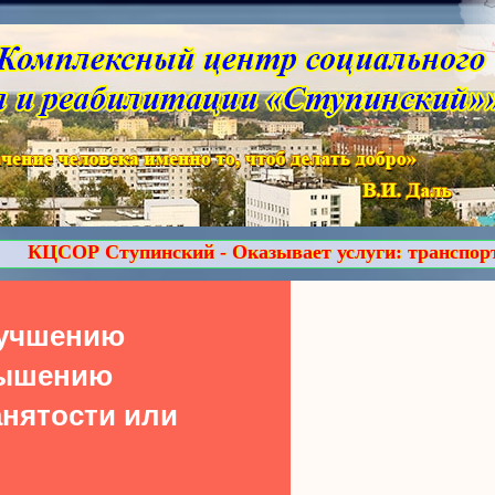
инский - Оказывает услуги: транспортные «Социально
лучшению
вышению
нятости или