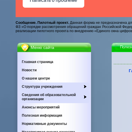
Написать о проблеме
Сообщение. Пилотный проект.
Данная форма не предназначена для
ФЗ «О порядке рассмотрения обращений граждан Российской Федер
реализации пилотного проекта по внедрению «Единого окна цифров
Полез
Меню сайта
Главная страница
Новости
Г
О нашем центре
Cтруктура учреждения
Сведения об образовательной
организации
Анонсы мероприятий
Полезная информация
Нормативные документы