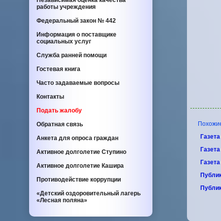
Независимая оценка качества
работы учреждения
Федеральный закон
№ 442
Информация о поставщике
социальных услуг
Служба ранней помощи
Гостевая книга
Часто задаваемые вопросы
Контакты
Подать жалобу
Похожие 
Обратная связь
Газета
Анкета для опроса граждан
Газета
Активное долголетие Ступино
Газета
Активное долголетие Кашира
Публик
Противодействие коррупции
Публи
«Детский оздоровительный лагерь
«Лесная поляна»