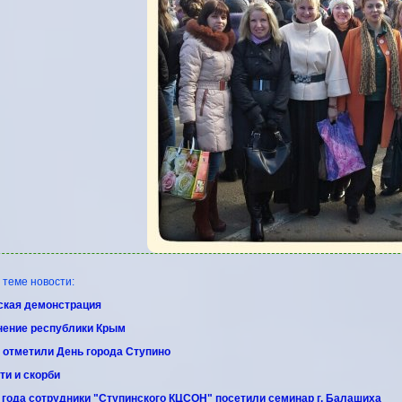
еме новости:
ская демонстрация
нение республики Крым
а отметили День города Ступино
ти и скорби
4 года сотрудники "Ступинского КЦСОН" посетили семинар г. Балашиха