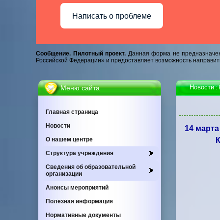
Написать о проблеме
Сообщение. Пилотный проект.
Данная форма не предназначен
Российской Федерации» и предоставляет возможность направит
Новости
Меню сайта
:
Главная страница
Новости
14 марта
О нашем центре
Cтруктура учреждения
Сведения об образовательной
организации
Анонсы мероприятий
Полезная информация
Нормативные документы