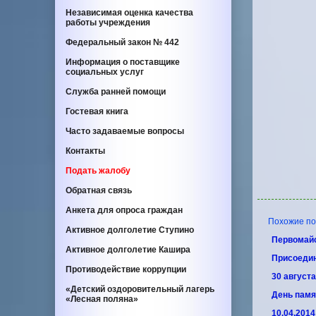
Независимая оценка качества
работы учреждения
Федеральный закон
№ 442
Информация о поставщике
социальных услуг
Служба ранней помощи
Гостевая книга
Часто задаваемые вопросы
Контакты
Подать жалобу
Обратная связь
Анкета для опроса граждан
Похожие по т
Активное долголетие Ступино
Первомай
Активное долголетие Кашира
Присоеди
Противодействие коррупции
30 август
«Детский оздоровительный лагерь
День памя
«Лесная поляна»
10.04.201