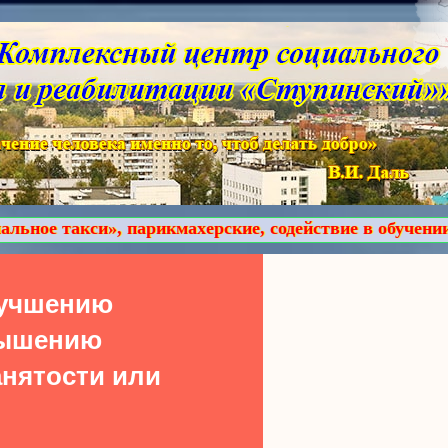
арикмахерские, содействие в обучении компьютерной 
лучшению
вышению
нятости или