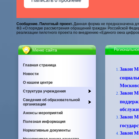
Написать о проблеме
Сообщение. Пилотный проект.
Данная форма не предназначена для
ФЗ «О порядке рассмотрения обращений граждан Российской Федер
реализации пилотного проекта по внедрению «Единого окна цифров
Регионально
Меню сайта
Главная страница
Закон М
Новости
социаль
О нашем центре
Московск
Cтруктура учреждения
Закон М
Сведения об образовательной
поддерж
организации
обслужи
Анонсы мероприятий
Закон Мо
Полезная информация
государ
Нормативные документы
Закон Мо