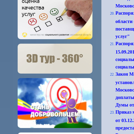
Московс
Распоря
области
поставщ
услуг"
Распоря
15.09.2
социаль
социаль
Закон Мо
установ
Московс
доплаты
Думы от 
Приказ 
от 03.1
предост