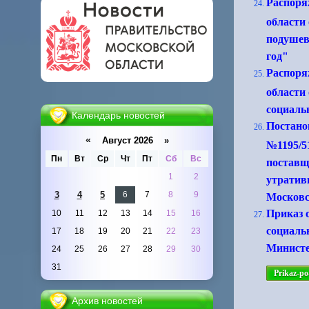
Распоря
области
подушев
год"
Распоря
области
социальн
Календарь новостей
Постано
«
Август 2026 »
№1195/5
Пн
Вт
Ср
Чт
Пт
Сб
Вс
поставщ
1
2
утратив
3
4
5
6
7
8
9
Московс
Приказ 
10
11
12
13
14
15
16
социаль
17
18
19
20
21
22
23
Министе
24
25
26
27
28
29
30
31
Prikaz-po
Архив новостей