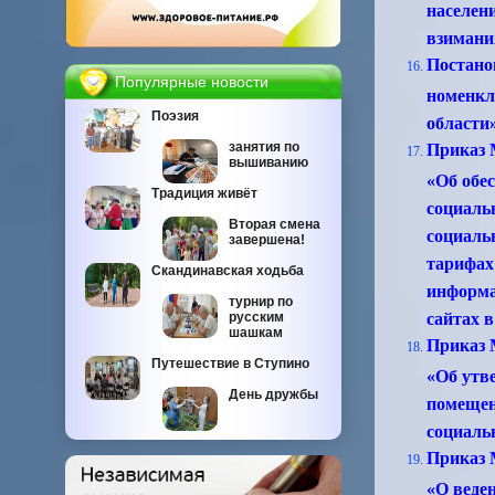
населен
взимани
Постано
Популярные новости
номенкл
Поэзия
области
занятия по
Приказ 
вышиванию
«Об обе
Традиция живёт
социаль
Вторая смена
социальн
завершена!
тарифах 
Скандинавская ходьба
информа
турнир по
сайтах в
русским
шашкам
Приказ 
Путешествие в Ступино
«Об утв
День дружбы
помещен
социаль
Приказ 
«О веде