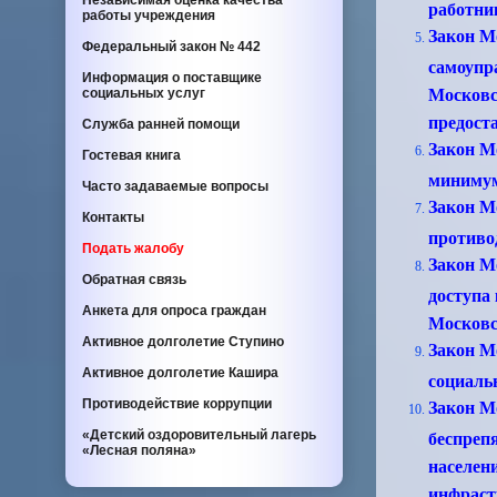
Независимая оценка качества
работни
работы учреждения
Закон М
Федеральный закон
№ 442
самоупр
Информация о поставщике
социальных услуг
Московс
предост
Служба ранней помощи
Закон М
Гостевая книга
минимум
Часто задаваемые вопросы
Закон Мо
Контакты
противо
Подать жалобу
Закон Мо
Обратная связь
доступа
Анкета для опроса граждан
Московс
Активное долголетие Ступино
Закон Мо
Активное долголетие Кашира
социаль
Противодействие коррупции
Закон Мо
«Детский оздоровительный лагерь
беспреп
«Лесная поляна»
населен
инфраст