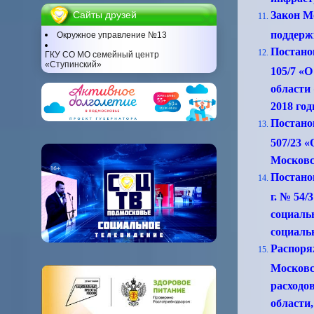
Сайты друзей
Закон Мо
поддерж
Окружное управление №13
Постано
ГКУ СО МО семейный центр
«Ступинский»
105/7 «
области
2018 го
Постано
507/23 
Московс
Постано
г. № 54
социаль
социаль
Распоря
Московс
расходо
области