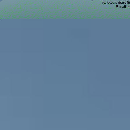
телефон/ факс 8(
E-mail:
k