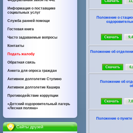
Федеральный закон
№ 442
Скачать
11
Информация о поставщике
социальных услуг
Положение о стацио
Служба ранней помощи
оздоровительн
Гостевая книга
Скачать
9,
Часто задаваемые вопросы
Контакты
Положение об отделени
Подать жалобу
Обратная связь
Скачать
6
Анкета для опроса граждан
Активное долголетие Ступино
Положение об отд
о
Активное долголетие Кашира
Противодействие коррупции
Скачать
7,
«Детский оздоровительный лагерь
«Лесная поляна»
Положение о пункте
Сайты друзей